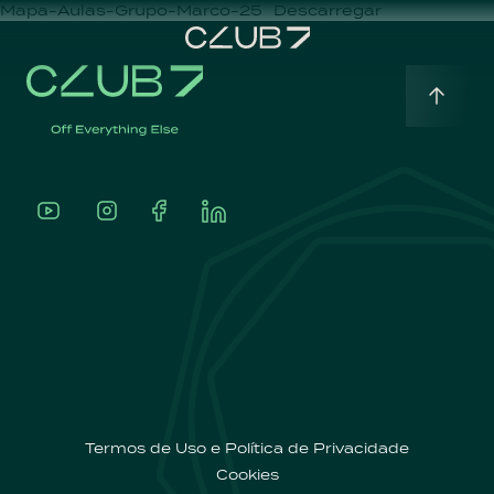
Mapa-Aulas-Grupo-Marco-25
Descarregar
Home
Português
Sobre
A
nossa
oferta
Termos de Uso e Política de Privacidade
Cookies